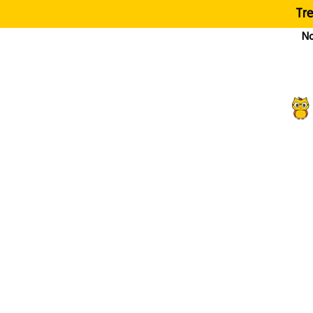
Tre
No